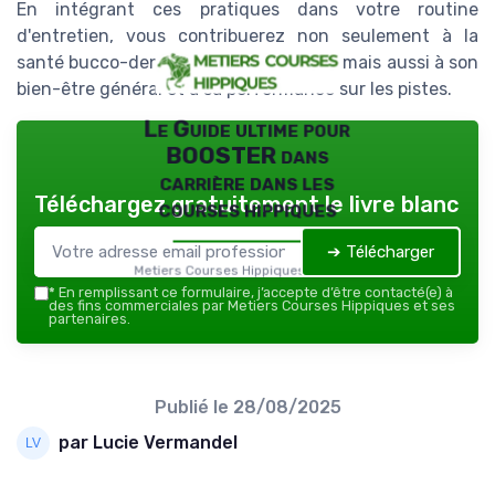
En intégrant ces pratiques dans votre routine
d'entretien, vous contribuerez non seulement à la
santé bucco-dentaire de votre cheval, mais aussi à son
bien-être général et à sa performance sur les pistes.
Le Guide ultime pour
BOOSTER dans
carrière dans les
Téléchargez gratuitement le livre blanc
courses hippiques
➔ Télécharger
Metiers Courses Hippiques — 2026
*
En remplissant ce formulaire, j’accepte d’être contacté(e) à
des fins commerciales par Metiers Courses Hippiques et ses
partenaires.
Publié le
28/08/2025
par Lucie Vermandel