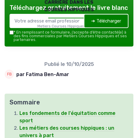
carrière dans les
Téléchargez gratuitement le livre blanc
courses hippiques
➔ Télécharger
Metiers Courses Hippiques — 2026
*
En remplissant ce formulaire, j’accepte d’être contacté(e) à
des fins commerciales par Metiers Courses Hippiques et ses
partenaires.
Publié le
10/10/2025
par Fatima Ben-Amar
Sommaire
Les fondements de l'équitation comme
sport
Les métiers des courses hippiques : un
univers à part