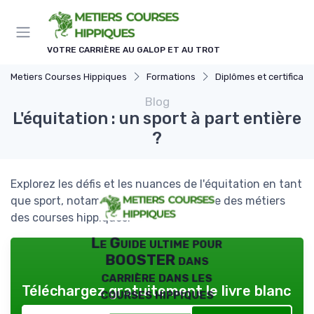
Panneau de gestion des cookies
VOTRE CARRIÈRE AU GALOP ET AU TROT
Metiers Courses Hippiques
Formations
Diplômes et certificati
Blog
L'équitation : un sport à part entière
?
Explorez les défis et les nuances de l'équitation en tant
que sport, notamment dans le contexte des métiers
des courses hippiques.
Le Guide ultime pour
BOOSTER dans
carrière dans les
Téléchargez gratuitement le livre blanc
courses hippiques