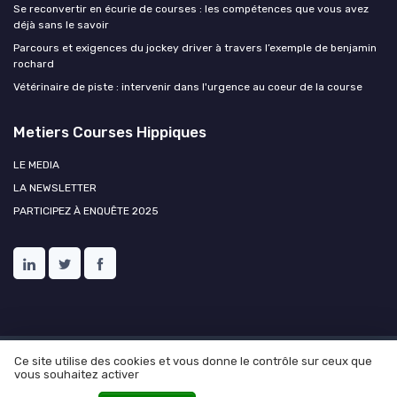
Se reconvertir en écurie de courses : les compétences que vous avez
déjà sans le savoir
Parcours et exigences du jockey driver à travers l’exemple de benjamin
rochard
Vétérinaire de piste : intervenir dans l'urgence au coeur de la course
Metiers Courses Hippiques
LE MEDIA
LA NEWSLETTER
PARTICIPEZ À ENQUÊTE 2025
Ce site utilise des cookies et vous donne le contrôle sur ceux que
Mentions légales
Politique de confidentialité
Ressources
vous souhaitez activer
humaines et courses hippiques