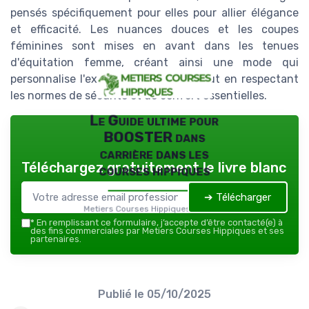
pensés spécifiquement pour elles pour allier élégance
et efficacité. Les nuances douces et les coupes
féminines sont mises en avant dans les tenues
d'équitation femme, créant ainsi une mode qui
personnalise l'expérience équestre tout en respectant
les normes de sécurité et de confort essentielles.
Le Guide ultime pour
BOOSTER dans
carrière dans les
Téléchargez gratuitement le livre blanc
courses hippiques
➔ Télécharger
Metiers Courses Hippiques — 2026
*
En remplissant ce formulaire, j’accepte d’être contacté(e) à
des fins commerciales par Metiers Courses Hippiques et ses
partenaires.
Publié le
05/10/2025