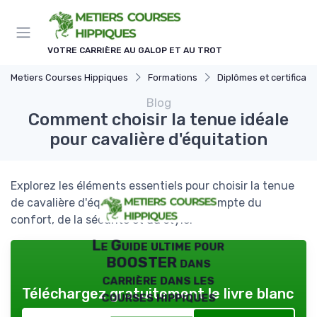
Panneau de gestion des cookies
VOTRE CARRIÈRE AU GALOP ET AU TROT
Metiers Courses Hippiques
Formations
Diplômes et certificati
Blog
Comment choisir la tenue idéale
pour cavalière d'équitation
Explorez les éléments essentiels pour choisir la tenue
de cavalière d'équitation, en tenant compte du
confort, de la sécurité et du style.
Le Guide ultime pour
BOOSTER dans
carrière dans les
Téléchargez gratuitement le livre blanc
courses hippiques