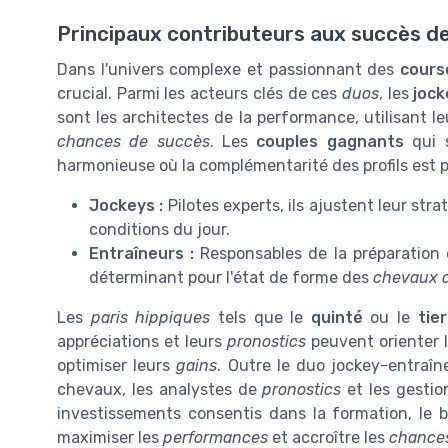
Principaux contributeurs aux succès de
Dans l'univers complexe et passionnant des
cours
crucial. Parmi les acteurs clés de ces
duos
, les
jock
sont les architectes de la performance, utilisant 
chances de succès
. Les
couples gagnants
qui s
harmonieuse où la complémentarité des profils est p
Jockeys :
Pilotes experts, ils ajustent leur str
conditions du jour.
Entraîneurs :
Responsables de la préparation e
déterminant pour l'état de forme des
chevaux 
Les
paris hippiques
tels que le
quinté
ou le
tie
appréciations et leurs
pronostics
peuvent orienter l
optimiser leurs
gains
. Outre le duo jockey-entraîne
chevaux, les analystes de
pronostics
et les gestio
investissements consentis dans la formation, le bi
maximiser les
performances
et accroître les
chance