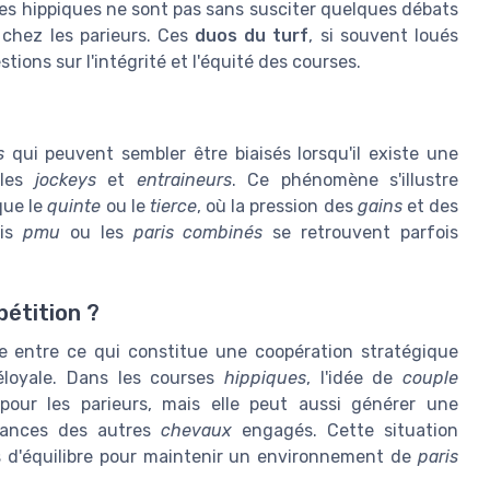
es hippiques ne sont pas sans susciter quelques débats
 chez les parieurs. Ces
duos du turf
, si souvent loués
tions sur l'intégrité et l'équité des courses.
s
qui peuvent sembler être biaisés lorsqu'il existe une
 les
jockeys
et
entraineurs
. Ce phénomène s'illustre
que le
quinte
ou le
tierce
, où la pression des
gains
et des
ris
pmu
ou les
paris combinés
se retrouvent parfois
étition ?
e entre ce qui constitue une coopération stratégique
éloyale. Dans les courses
hippiques
, l'idée de
couple
our les parieurs, mais elle peut aussi générer une
chances des autres
chevaux
engagés. Cette situation
ts d'équilibre pour maintenir un environnement de
paris