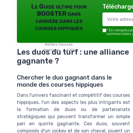
Télécharge
Le Guide ultime pour
BOOSTER dans
carrière dans les
courses hippiques
*
En remplissant
commerciales p
Metiers Courses
Les duos du turf : une alliance
Hippiques — 2026
gagnante ?
Chercher le duo gagnant dans le
monde des courses hippiques
Dans l'univers fascinant et compétitif des courses
hippiques, l'un des aspects les plus intrigants est
la formation de duos ou de partenariats
stratégiques qui peuvent transformer un simple
pari en quinte gagnante. Ces duos, souvent
composés d'un jockey et de son cheval, jouent un