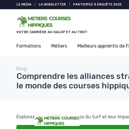
Panneau de gestion des cookies
LE MEDIA
|
LA NEWSLETTER
|
PARTICIPEZ À ENQUÊTE 2025
VOTRE CARRIÈRE AU GALOP ET AU TROT
Formations
Métiers
Meilleurs apprentis de 
Blog
Comprendre les alliances st
le monde des courses hippiq
Explorez les subtilités des duos du turf et leur impa