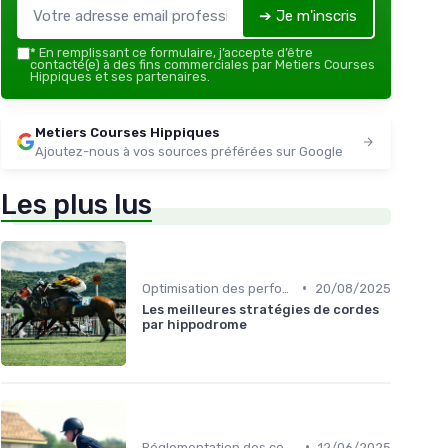
➔ Je m'inscris
*
En remplissant ce formulaire, j’accepte d’être
contacté(e) à des fins commerciales par Metiers Courses
Hippiques et ses partenaires.
Metiers Courses Hippiques
Ajoutez-nous à vos sources préférées sur Google
Les plus lus
•
Optimisation des performances
20/08/2025
Les meilleures stratégies de cordes
par hippodrome
•
Réglementation des courses
12/06/2025