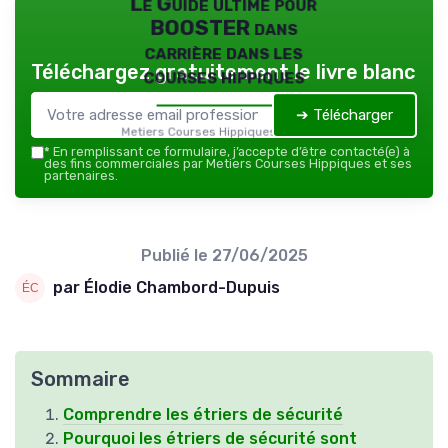
Le Guide ultime pour
BOOSTER dans
carrière dans les
Téléchargez gratuitement le livre blanc
courses hippiques
➔ Télécharger
Metiers Courses Hippiques — 2026
*
En remplissant ce formulaire, j’accepte d’être contacté(e) à
des fins commerciales par Metiers Courses Hippiques et ses
partenaires.
Publié le
27/06/2025
par Élodie Chambord-Dupuis
Sommaire
Comprendre les étriers de sécurité
Pourquoi les étriers de sécurité sont