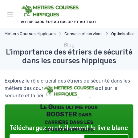
Panneau de gestion des cookies
VOTRE CARRIÈRE AU GALOP ET AU TROT
Metiers Courses Hippiques
Conseils et services
Optimisation des
Blog
L'importance des étriers de sécurité
dans les courses hippiques
Explorez le rôle crucial des étriers de sécurité dans les
métiers des courses hippiques, leur impact sur la
sécurité et la performance des jockeys.
Le Guide ultime pour
BOOSTER dans
carrière dans les
Téléchargez gratuitement le livre blanc
courses hippiques