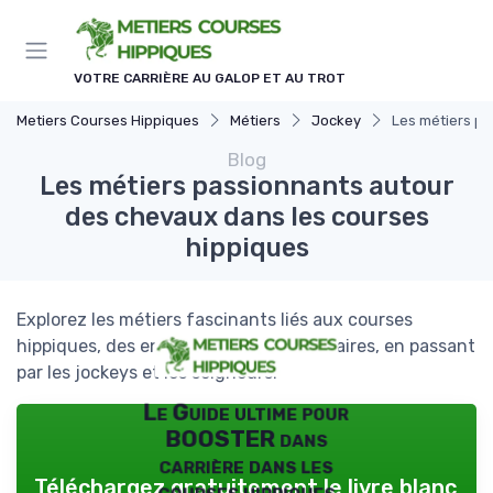
Panneau de gestion des cookies
VOTRE CARRIÈRE AU GALOP ET AU TROT
Metiers Courses Hippiques
Métiers
Jockey
Les métiers pa
Blog
Les métiers passionnants autour
des chevaux dans les courses
hippiques
Explorez les métiers fascinants liés aux courses
hippiques, des entraîneurs aux vétérinaires, en passant
par les jockeys et les soigneurs.
Le Guide ultime pour
BOOSTER dans
carrière dans les
Téléchargez gratuitement le livre blanc
courses hippiques