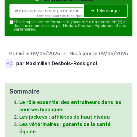
➔ Télécharger
Metiers Courses Hippiques — 2026
*
En remplissant ce formulaire, j’accepte d’être contacté(e) à
des fins commerciales par Metiers Courses Hippiques et ses
partenaires.
Publié le
09/05/2025
• Mis à jour le
09/05/2025
par Maximilien Desbois-Rossignol
Sommaire
Le rôle essentiel des entraîneurs dans les
courses hippiques
Les jockeys : athlètes de haut niveau
Les vétérinaires : garants de la santé
équine